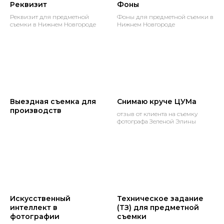
Реквизит
Фоны
Реквизит для предметной
Фоны для предметной съемки в
съемки в Нижнем Новгороде
Нижнем Новгороде
Выездная съемка для
Снимаю круче ЦУМа
производств
отзыв от клиента на съемку
фотографа Зеленой Элины
Искусственный
Техническое задание
интеллект в
(ТЗ) для предметной
фотографии
съемки